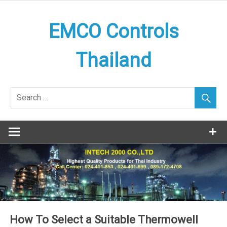
Skip
to
EMCO Controls
content
Thailand
How To Select a Suitable Thermowell