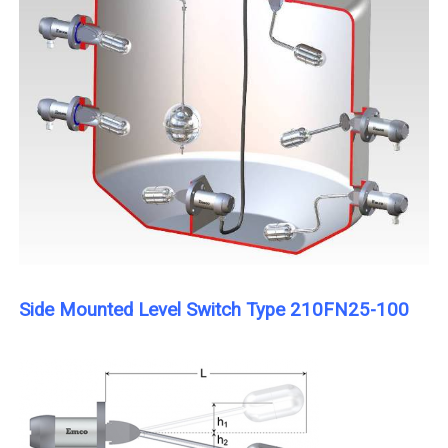
Side Mounted Level Switch Type 210FN25-100