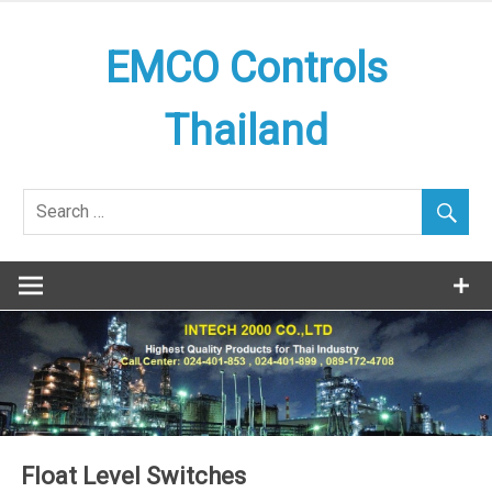
Skip
to
EMCO Controls
content
Thailand
Float Level Switches